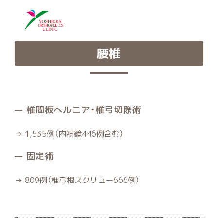
腰椎
椎間板ヘルニア・椎弓切除術
→ 1,535例（内視鏡446例含む）
固定術
→ 809例（椎弓根スクリュー666例）