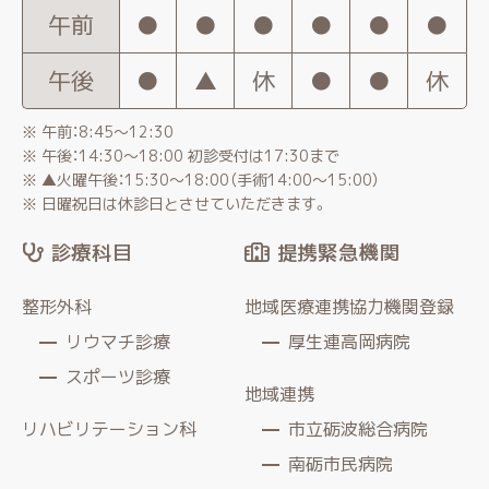
午前
●
●
●
●
●
●
午後
●
▲
休
●
●
休
※ 午前：8:45〜12:30
※ 午後：14:30〜18:00 初診受付は17:30まで
※ ▲火曜午後：15:30～18:00（手術14:00～15:00）
※ 日曜祝日は休診日とさせていただきます。
診療科目
提携緊急機関
整形外科
地域医療連携協力機関登録
リウマチ診療
厚生連高岡病院
スポーツ診療
地域連携
リハビリテーション科
市立砺波総合病院
南砺市民病院