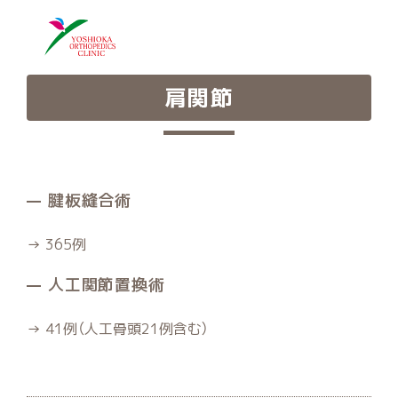
肩関節
腱板縫合術
→ 365例
人工関節置換術
→ 41例（人工骨頭21例含む）