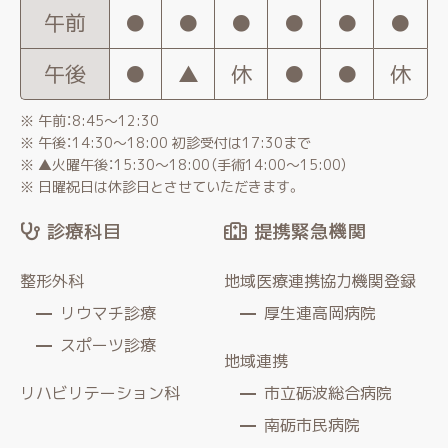
午前
●
●
●
●
●
●
午後
●
▲
休
●
●
休
※ 午前：8:45〜12:30
※ 午後：14:30〜18:00 初診受付は17:30まで
※ ▲火曜午後：15:30～18:00（手術14:00～15:00）
※ 日曜祝日は休診日とさせていただきます。
診療科目
提携緊急機関
整形外科
地域医療連携協力機関登録
リウマチ診療
厚生連高岡病院
スポーツ診療
地域連携
リハビリテーション科
市立砺波総合病院
南砺市民病院