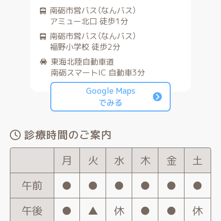
南砺市営バス（なんバス）
アミュー北口 徒歩1分
南砺市営バス（なんバス）
福野小学校 徒歩2分
東海北陸自動車道
南砺スマートIC 自動車3分
Google Maps
でみる
診療時間のご案内
月
火
水
木
金
土
午前
●
●
●
●
●
●
午後
●
▲
休
●
●
休