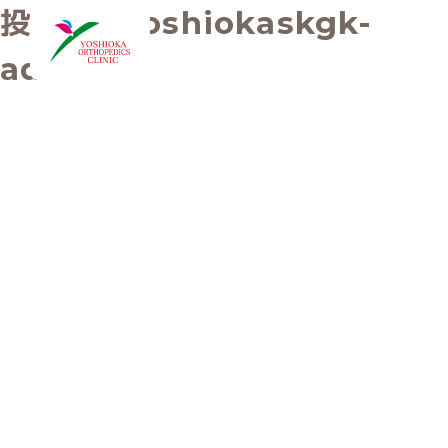
投稿者:
yoshiokaskgk-
admin